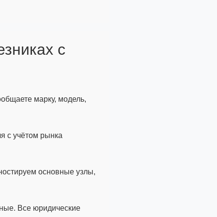
езниках с
ообщаете марку, модель,
я с учётом рынка
гностируем основные узлы,
ные. Все юридические