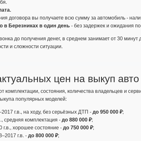
бя.
ата.
ния договора вы получаете всю сумму за автомобиль - нал
 в Березниках в один день
- без задержек и ожидания по
вонка до получения денег, в среднем занимает от 30 минут 
сти и сложности ситуации.
ктуальных цен на выкуп авто
от комплектации, состояния, количества владельцев и серв
ыкупа популярных моделей:
–2017 г.в., на ходу, без серьёзных ДТП -
до 950 000 ₽
;
в., средняя комплектация -
до 880 000 ₽
;
 г.в., хорошее состояние -
до 750 000 ₽
;
–2017 г.в. -
до 800 000 ₽
;