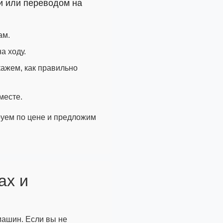
и или переводом на
ам.
а ходу.
кажем, как правильно
месте.
руем по цене и предложим
ах и
машин. Если вы не