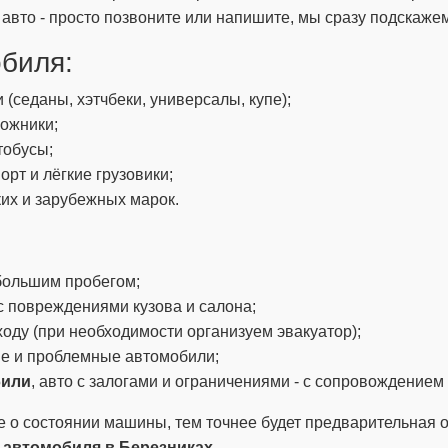
авто - просто позвоните или напишите, мы сразу подскажем
обиля:
(седаны, хэтчбеки, универсалы, купе);
ожники;
тобусы;
рт и лёгкие грузовики;
их и зарубежных марок.
большим пробегом;
 повреждениями кузова и салона;
 ходу (при необходимости организуем эвакуатор);
е и проблемные автомобили;
били
, авто с залогами и ограничениями - с сопровождением
е о состоянии машины, тем точнее будет предварительная 
 автомобиля в Березниках
.