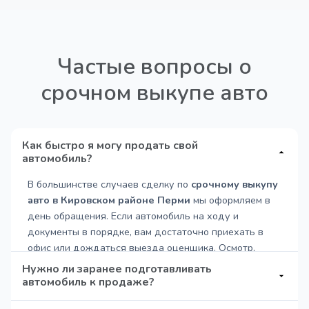
Частые вопросы о
срочном выкупе авто
Как быстро я могу продать свой
автомобиль?
В большинстве случаев сделку по
срочному выкупу
авто в Кировском районе Перми
мы оформляем в
день обращения. Если автомобиль на ходу и
документы в порядке, вам достаточно приехать в
офис или дождаться выезда оценщика. Осмотр,
оформление договора и расчёт занимают от 30 до
Нужно ли заранее подготавливать
60 минут.
автомобиль к продаже?
Специально тратиться на полную полировку,