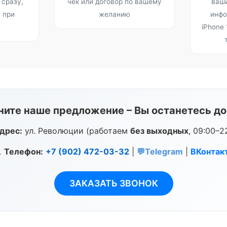
сразу,
чек или договор по вашему
ваш
 при
желанию
инфо
iPhone
ните наше предложение – Вы останетесь д
дрес:
ул. Революции (работаем
без выходных
, 09:00–2

Телефон:
+7 (902) 472-03-32
|
💬Telegram
|
ВКонтак
ЗАКАЗАТЬ ЗВОНОК