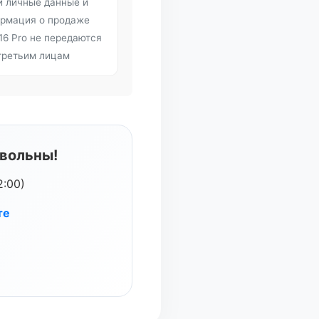
и личные данные и
рмация о продаже
 16 Pro не передаются
третьим лицам
овольны!
2:00)
те