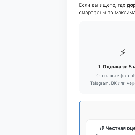
Если вы ищете, где
дор
смартфоны по максима
⚡
1. Оценка за 5
Отправьте фото i
Telegram, ВК или че
💰 Честная оц