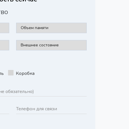
тво
ль
Коробка