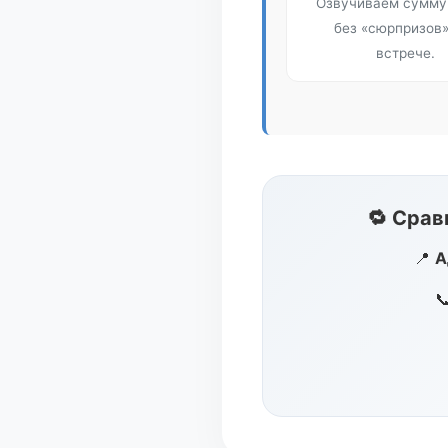
Озвучиваем сумму 
без «сюрпризов»
встрече.
🔁 Срав
📍
А
