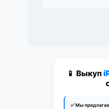
📱 Выкуп
i
✅ Мы предлагае