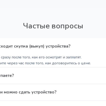
Частые вопросы
ходит скупка (выкуп) устройства?
сразу после того, как его осмотрят и заплатят.
те через час после того, как договоритесь о цене.
 цену скажут через 5 минут после фото, потом оценят при 
упаете?
куп любой техники: Смартфоны (iPhone, Android); Планшеты
ии можно сдать устройство?
иставку (PS, Xbox, Nintendo); Ноутбуки и MacBook; Смарт-ч
а дохлые телефоны: