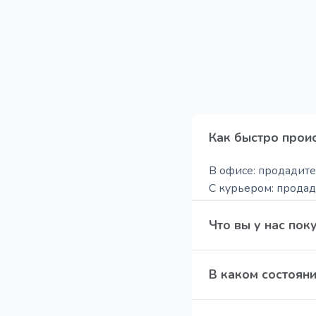
Как быстро проис
В офисе: продадите 
С курьером: продади
По фото или онлайн:
Что вы у нас пок
Мы осуществляем вы
В каком состоян
Huawei); Игровую пр
Galaxy Watch)
Даем добро даже н