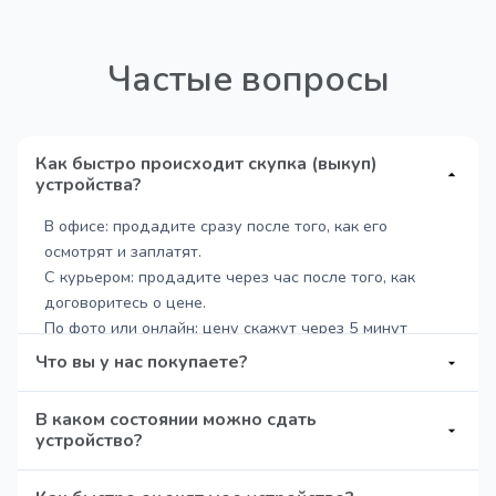
Частые вопросы
Как быстро происходит скупка (выкуп)
устройства?
В офисе: продадите сразу после того, как его
осмотрят и заплатят.
С курьером: продадите через час после того, как
договоритесь о цене.
По фото или онлайн: цену скажут через 5 минут
после фото, потом оценят при встрече.
Что вы у нас покупаете?
Мы осуществляем выкуп любой техники: Смартфоны
В каком состоянии можно сдать
(iPhone, Android); Планшеты (iPad, Samsung, Huawei);
устройство?
Игровую приставку (PS, Xbox, Nintendo); Ноутбуки и
MacBook; Смарт-часы (Apple Watch, Galaxy Watch)
Даем добро даже на дохлые телефоны: