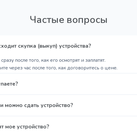
Частые вопросы
ходит скупка (выкуп) устройства?
сразу после того, как его осмотрят и заплатят.
те через час после того, как договоритесь о цене.
 цену скажут через 5 минут после фото, потом оценят при 
упаете?
куп любой техники: Смартфоны (iPhone, Android); Планшеты
ии можно сдать устройство?
иставку (PS, Xbox, Nintendo); Ноутбуки и MacBook; Смарт-ч
а дохлые телефоны:
т мое устройство?
 в коробке ✅ Б/у, хоть с царапинами, хоть без косяков ✅
монта – тоже подойдет ✅ Без коробки и аксессуаров – не 