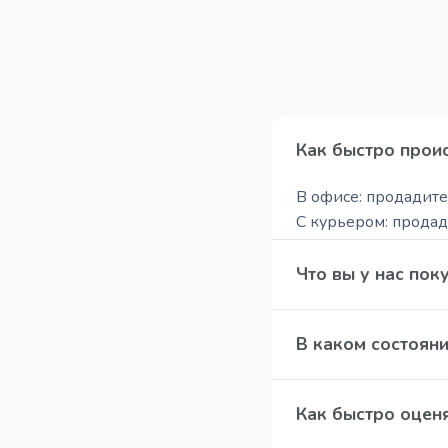
Как быстро проис
В офисе: продадите 
С курьером: продади
По фото или онлайн:
Что вы у нас пок
Мы осуществляем вы
В каком состоян
Huawei); Игровую пр
Galaxy Watch)
Даем добро даже н
Как быстро оценя
✅ Новые, даже если
– пофиг ✅ После ре