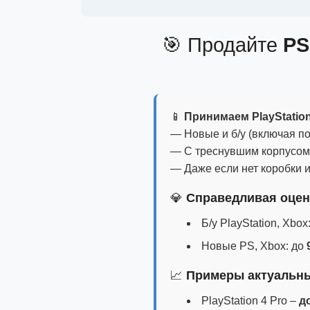
🎯 Продайте
PS
📱
Принимаем PlayStatio
— Новые и б/у (включая по
— С треснувшим корпусом
— Даже если нет коробки 
💎
Справедливая оцен
Б/у PlayStation, Xbox
Новые PS, Xbox: до
📈
Примеры актуальны
PlayStation 4 Pro –
до