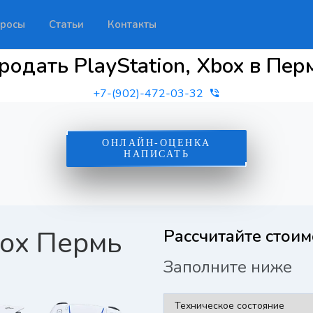
росы
Статьи
Контакты
родать PlayStation, Xbox в Пер
+7-(902)-472-03-32
ОНЛАЙН-ОЦЕНКА
НАПИСАТЬ
box Пермь
Рассчитайте стоим
Заполните ниже