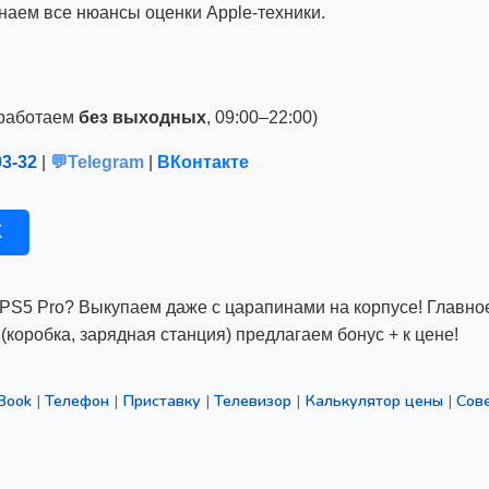
наем все нюансы оценки Apple-техники.
(работаем
без выходных
, 09:00–22:00)
03-32
|
💬Telegram
|
ВКонтакте
К
 PS5 Pro? Выкупаем даже с царапинами на корпусе! Главно
(коробка, зарядная станция) предлагаем бонус + к цене!
Book
|
Телефон
|
Приставку
|
Телевизор
|
Калькулятор цены
|
Сов