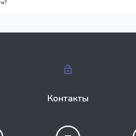
ги?
родажей (выкупим дороже)
Контакты