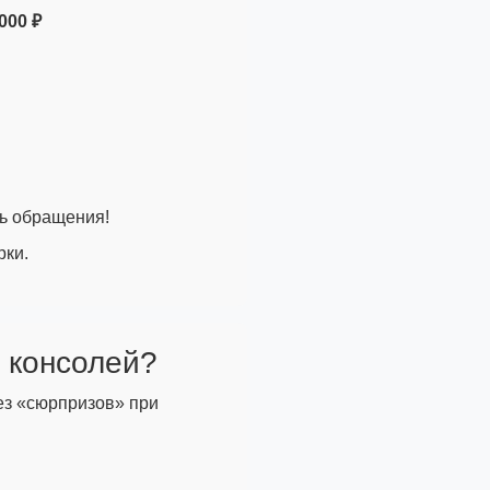
000 ₽
нь обращения!
рки.
 консолей?
ез «сюрпризов» при