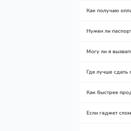
💪 За 5 минут! Про
Так что, если у тебя 
Как получаю опл
бесплатно!
Оплата возможна на
Нужен ли паспор
Нет
Могу ли я вызват
🚗 Конечно! Беспла
Где лучше сдать 
✔ Мы платим до 98
Как быстрее про
обычный
комиссио
✔ Деньги сразу, бе
🔹 Подготовка: ✔ С
конфиденциально.
Если гаджет сло
нужен). ✔ Возьмите
фото заранее (устр
🛠 Не парьтесь! Да