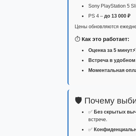
Sony PlayStation 5 Sl
PS 4 –
до 13 000 ₽
Цены обновляются ежеднев
⏱️
Как это работает:
Оценка за 5 минут⚡
Встреча в удобном
Моментальная опл
🛡️ Почему вы
✅
Без скрытых выч
встрече.
✅
Конфиденциаль