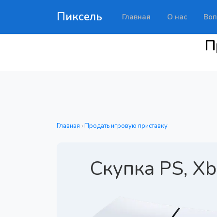
Пиксель
Главная
О нас
Воп
П
Главная
›
Продать игровую приставку
Скупка PS, X