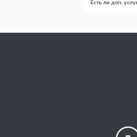
Есть ли доп. услу
за 5-10 минут.
🔹 Ремонт перед п